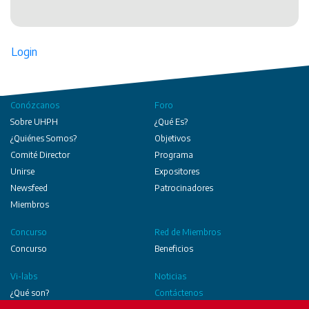
Login
Conózcanos
Foro
Sobre UHPH
¿Qué Es?
¿Quiénes Somos?
Objetivos
Comité Director
Programa
Unirse
Expositores
Newsfeed
Patrocinadores
Miembros
Concurso
Red de Miembros
Concurso
Beneficios
Vi-labs
Noticias
¿Qué son?
Contáctenos